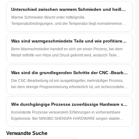
Kontrolle bedarf, während Stahl im Laufe der Zeit stabilere
Unterschied zwischen warmem Schmieden und heißem Schmieden
Ergebnisse liefert.
Warme Schmieden fälscht unter mittelgroße
Temperaturbedingungen, und die Temperatur liegt normalerweise
unter ...
Was sind warmgeschmiedete Teile und wie profitieren sie von Ihren Herstellungsprozessen?
Beim Warmschmieden handelt es sich um einen Prozess, bei dem
Metall mithilfe von Hitze und Druck geformt wird, wodurch Teile
entstehen, die stabil, langlebig und präzise sind. Diese Methode
spielt eine entscheidende Rolle bei der Herstellung von Teilen für
Was sind die grundlegenden Schritte der CNC -Bearbeitung?
verschiedene Branchen.
Die CNC-Bearbeitung ist ein ausgeklügelter, mehrstufiger Prozess,
bei dem strenge Programmierung erforderlich ist, um sicherzustellen,
dass die Bearbeitungsergebnisse sowohl effizient als auch genau
sind.
Wie durchgängige Prozesse zuverlässige Hardware schaffen
Konsistente Prozesse verwandeln Erfahrungen in vorhersehbare
Ergebnisse. Bei NINGBO SHENGFA HARDWARE sorgen stabile
Schmiede-, Bearbeitungs- und Qualitätsgewohnheiten für
zuverlässige Hardware, die über Chargen und Zeit hinweg die
Verwandte Suche
gleiche Leistung erbringt.