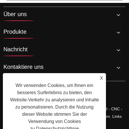
Über uns
Produkte
Nachricht
Kontaktiere uns
X
Wir verwenden Cookies, um Ihnen ein
besseres Surferlebnis zu bieten, den
Website-Verkehr zu analysieren und Inhalte
zu personalisieren. Durch die Nutzung
Copyright © Ningbo Shengfa Hardware Factory Limited - CNC -
dieser Website stimmen Sie der
Bearbeitung, Schmiedeservice - Alle Rechte vorbehalten.
Links
Verwendung von Cookies
Sitemap
RSS
XML
Datenschutzrichtlinie
zu.
Datenschutzrichtlinie