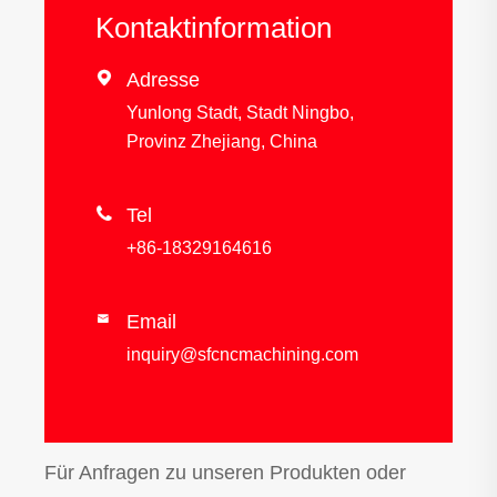
Kontaktinformation

Adresse
Yunlong Stadt, Stadt Ningbo,
Provinz Zhejiang, China

Tel
+86-18329164616
Email

inquiry@sfcncmachining.com
Für Anfragen zu unseren Produkten oder