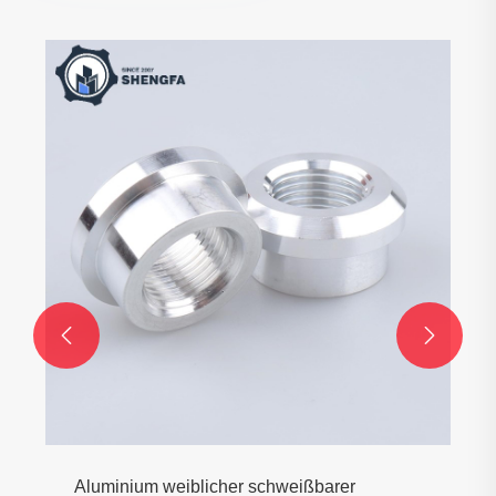
Feinguss mit Wachsausschmelzverfahren
Mehr sehen >>

