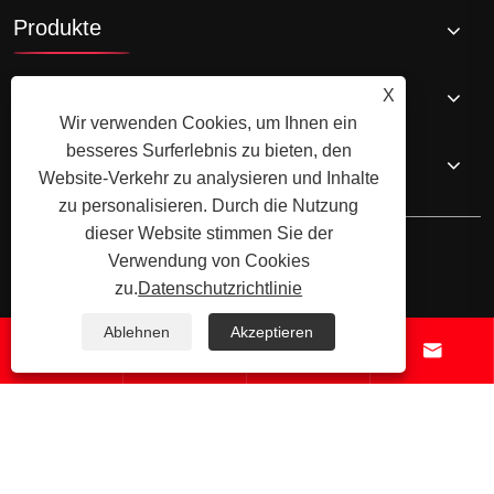
Produkte
Nachricht
X
Wir verwenden Cookies, um Ihnen ein
besseres Surferlebnis zu bieten, den
Kontaktiere uns
Website-Verkehr zu analysieren und Inhalte
zu personalisieren. Durch die Nutzung
dieser Website stimmen Sie der
Verwendung von Cookies
zu.
Datenschutzrichtlinie
Copyright © Ningbo Shengfa Hardware Factory Limited - CNC -
Ablehnen
Akzeptieren




Bearbeitung, Schmiedeservice - Alle Rechte vorbehalten.
Links
Sitemap
RSS
XML
Datenschutzrichtlinie