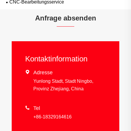
CNC-Bearbeitungsservice
Anfrage absenden
Kontaktinformation

Adresse
Yunlong Stadt, Stadt Ningbo,
Provinz Zhejiang, China

Tel
+86-18329164616