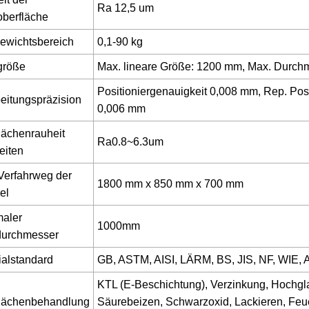
Ra 12,5 um
berfläche
ewichtsbereich
0,1-90 kg
größe
Max. lineare Größe: 1200 mm, Max. Durc
Positioniergenauigkeit 0,008 mm, Rep. Posi
eitungspräzision
0,006 mm
lächenrauheit
Ra0.8~6.3um
eiten
Verfahrweg der
1800 mm x 850 mm x 700 mm
el
aler
1000mm
durchmesser
ialstandard
GB, ASTM, AISI, LÄRM, BS, JIS, NF, WIE, AA
KTL (E-Beschichtung), Verzinkung, Hochgla
lächenbehandlung
Säurebeizen, Schwarzoxid, Lackieren, Feu