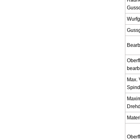
Gusso
Wurfg
Guss
Bearb
Oberf
bearb
Max. 
Spind
Maxim
Dreh
Mater
Oberf