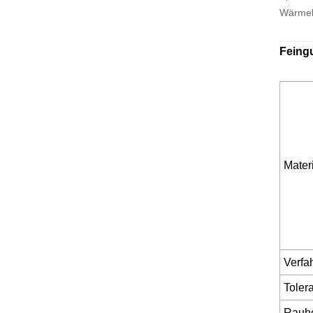
Wärmeb
Feingu
Mater
Verfa
Toler
Rauhe