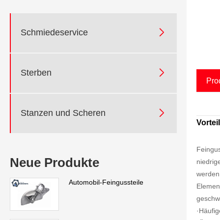

Schmiedeservice

Sterben
Pro

Stanzen und Scheren
Vortei
Feingus
Neue Produkte
niedrig
werden 
Automobil-Feingussteile
Element
geschw
·Häufi