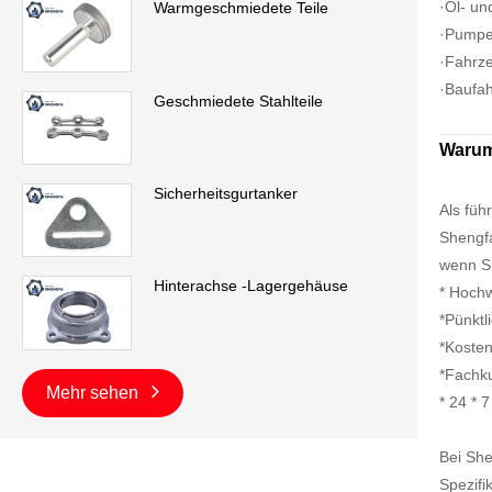
·Öl- u
Warmgeschmiedete Teile
·Pumpe
·Fahrze
·Baufa
Geschmiedete Stahlteile
Warum
Sicherheitsgurtanker
Als füh
Shengfa
wenn S
Hinterachse -Lagergehäuse
* Hochw
*Pünktl
*Koste
*Fachku
Mehr sehen
* 24 * 
Bei She
Spezifi