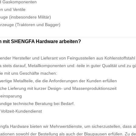
nd Gaskomponenten
n und Ventile
uge (insbesondere Militär)
hrzeuge (Traktoren und Bagger)
 mit SHENGFA Hardware arbeiten?
render Hersteller und Lieferant von Feingussteilen aus Kohlenstoffstahl
 stets darauf, Metallkomponenten und -teile in guter Qualität und zu 
ie mit uns Geschäfte machen:
ertige Metallteile, die die Anforderungen der Kunden erfüllen
iche Lieferung mit kurzer Design- und Massenproduktionszeit
neinsparung
ndige technische Beratung bei Bedarf.
7 Vollzeit-Kundendienst
ngfa Hardware bieten wir Mehrwertdienste, um sicherzustellen, dass alle
kationen sowohl der Bestellung als auch der Blaupausen erfüllen. Zu 