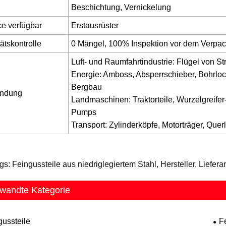
Beschichtung, Vernickelung
ce verfügbar
Erstausrüster
ätskontrolle
0 Mängel, 100% Inspektion vor dem Verpa
Luft- und Raumfahrtindustrie: Flügel von 
Energie: Amboss, Absperrschieber, Bohrlo
Bergbau
ndung
Landmaschinen: Traktorteile, Wurzelgreife
Pumps
Transport: Zylinderköpfe, Motorträger, Quer
gs: Feingussteile aus niedriglegiertem Stahl, Hersteller, Liefera
wandte Kategorie
gussteile
F