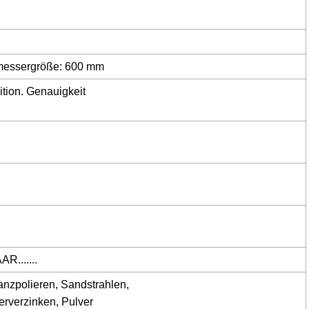
hmessergröße: 600 mm
tion. Genauigkeit
R.......
nzpolieren, Sandstrahlen,
erverzinken, Pulver