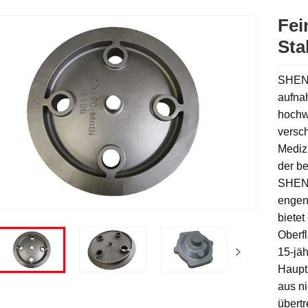
Fei
Sta
SHENG
aufnah
hochwe
versch
Mediz
der be
SHENG
engen
bietet
Oberf
15-jäh
Haupt
aus ni
übertr