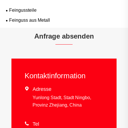
Feingussteile
Feinguss aus Metall
Anfrage absenden
Kontaktinformation

Adresse
Yunlong Stadt, Stadt Ningbo,
Provinz Zhejiang, China

Tel